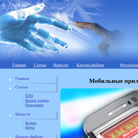
Главная
Статьи
Новости
Каталог файлов
Фотогалер
Главная
Мобильные прил
Статьи
-
НЛО
-
Космос и наука
-
Непознаное
Новости
-
Космос
-
Наука
Каталог файлов