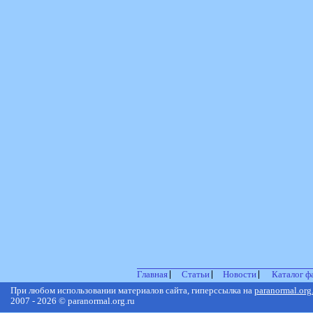
Главная
Статьи
Новости
Каталог ф
При любом использовании материалов сайта, гиперссылка на
paranormal.org
2007 - 2026 © paranormal.org.ru