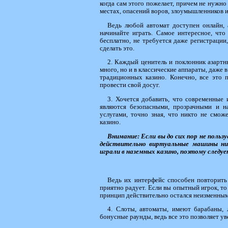
когда сам этого пожелает, причем не нужно
местах, опасений воров, злоумышленников и 
Ведь любой автомат доступен онлайн, а
начинайте играть. Самое интересное, чт
бесплатно, не требуется даже регистрации,
сделать это.
2. Каждый ценитель и поклонник азартны
много, но и в классические аппараты, даже 
традиционных казино. Конечно, все это 
провести свой досуг.
3. Хочется добавить, что современные 
являются безопасными, прозрачными и на
услугами, точно зная, что никто не смож
казино.
Внимание: Если вы до сих пор не пользу
действительно виртуальные машины н
играли в наземных казино, поэтому следуе
Ведь их интерфейс способен повторить
приятно радует. Если вы опытный игрок, то 
принцип действительно остался неизменным
4. Слоты, автоматы, имеют барабаны, 
бонусные раунды, ведь все это позволяет у