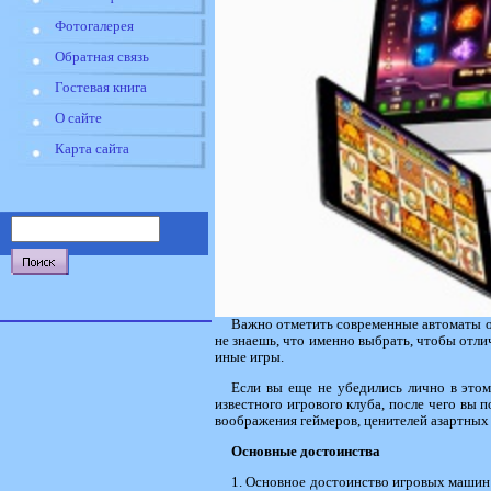
Фотогалерея
Обратная связь
Гостевая книга
О сайте
Карта сайта
Важно отметить современные автоматы он
не знаешь, что именно выбрать, чтобы отли
иные игры.
Если вы еще не убедились лично в этом
известного игрового клуба, после чего вы 
воображения геймеров, ценителей азартных 
Основные достоинства
1. Основное достоинство игровых машин 