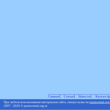
Главная
Статьи
Новости
Каталог ф
При любом использовании материалов сайта, гиперссылка на
paranormal.org
2007 - 2026 © paranormal.org.ru