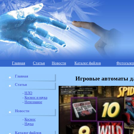
Главная
Статьи
Новости
Каталог файлов
Фотогалер
Главная
Игровые автоматы д
Статьи
-
НЛО
-
Космос и наука
-
Непознаное
Новости
-
Космос
-
Наука
Каталог файлов