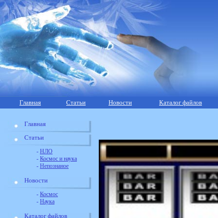
Главная
Статьи
Новости
Каталог файлов
Главная
Статьи
-
НЛО
-
Космос и наука
-
Непознаное
Новости
-
Космос
-
Наука
Каталог файлов