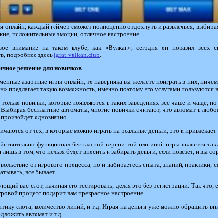
 онлайн, каждый геймер сможет полноценно отдохнуть и развлечься, выбирая
ркие, положительные эмоции, отличное настроение.
свое внимание на таком клубе, как «Вулкан», сегодня он поразил всех 
в, подробнее здесь
igrat-vulkan.club
.
ичное решение для новичков
менные азартные игры онлайн, то наверняка вы желаете поиграть в них, ничем 
н» предлагает такую возможность, именно поэтому его услугами пользуются в
только новинки, которые появляются в таких заведениях все чаще и чаще, но
. Выбирая бесплатные автоматы, многие новички считают, что автомат в любо
 произойдет однозначно.
аются от тех, в которые можно играть на реальные деньги, это и привлекает 
действительно функционал бесплатной версии той или иной игры является таки
лишь в том, что нельзя будет вносить и забирать деньги, если повезет, и вы со
вольствие от игрового процесса, но и набираетесь опыта, знаний, практики, с
атывать, все бывает.
ий вас слот, начиная его тестировать, делая это без регистрации. Так что, е
игровой процесс подарит вам прекрасное настроение.
ику слота, количество линий, и т.д. Играя на деньги уже можно обращать вни
дложить автомат и т.д.