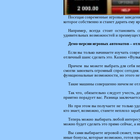
Посещая современные игровые заведения
которое собственно и станет дарить ему я
Например, всегда стоит остановить 
удивительных возможностей и преимущест
Демо-версии игровых автоматов – отл
Если вы только начинаете изучать совре
отличный шанс сделать это. Казино «Вулка
Причем вы можете выбрать для себя не 
смогли завоевать огромный спрос сегодня
функциональные возможности, но этого не
Такие машины совершенно ничем не отлич
Так что, обязательно следует учесть, 
приятно порадует вас. Разница заключается 
Но при этом вы получаете не только удо
кто знает, возможно, станете неплохо зараб
Теперь можно выбирать любой интересующ
можно будет сделать это прямо сейчас, а 
Вы сами выбираете игровой сюжет, темат
иные бонусы, которые возможно, готов пре