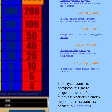
Таяние ледников приведёт к
повышению уровня Мирового океана
на 4,5 метра!
11:40, 7 May, 2014
В Перу найдена астрономическая
обсерватория возрастом 2500 лет
7:04, 5 May, 2014
Специалисты NASA: «На Ганимеде есть
жизнь»
4:51, 25 April, 2014
Астрономы обнаружили две
сверхмассивные чёрные дыры-«не
разлучницы»
4:23, 21 April, 2014
В созвездии Лебедя нашли «вторую
Землю»
Пользуясь данным
ресурсом вы даёте
разрешение на сбор,
анализ и хранение своих
персональных данных
согласно
Правилам
.