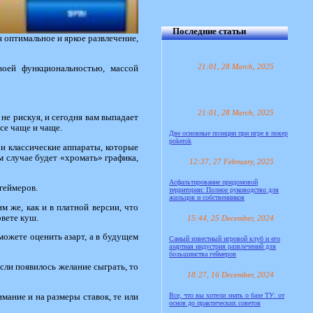
Последние статьи
 оптимальное и яркое развлечение,
21:01, 28 March, 2025
своей функциональностью, массой
21:01, 28 March, 2025
не рискуя, и сегодня вам выпадает
се чаще и чаще.
Две основные позиции при игре в покер
pokerok
 и классические аппараты, которые
м случае будет «хромать» графика,
12:37, 27 February, 2025
Асфальтирование придомовой
геймеров.
территории: Полное руководство для
жильцов и собственников
м же, как и в платной версии, что
рвете куш.
15:44, 25 December, 2024
можете оценить азарт, а в будущем
Самый известный игровой клуб и его
азартная индустрия развлечений для
большинства геймеров
сли появилось желание сыграть, то
18:27, 16 December, 2024
Все, что вы хотели знать о базе ТУ: от
мание и на размеры ставок, те или
основ до практических советов