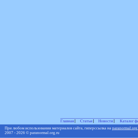
Главная
Статьи
Новости
Каталог ф
При любом использовании материалов сайта, гиперссылка на
paranormal.org
2007 - 2026 © paranormal.org.ru