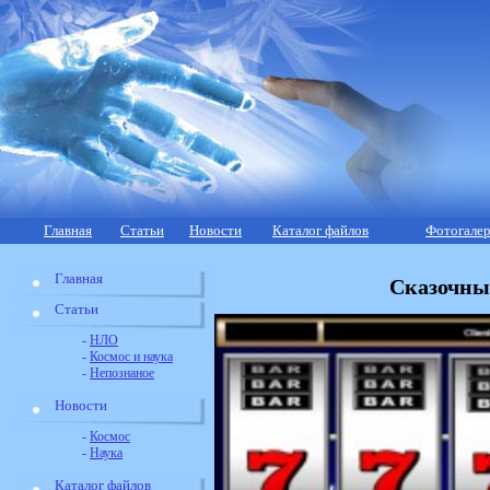
Главная
Статьи
Новости
Каталог файлов
Фотогалер
Главная
Сказочны
Статьи
-
НЛО
-
Космос и наука
-
Непознаное
Новости
-
Космос
-
Наука
Каталог файлов