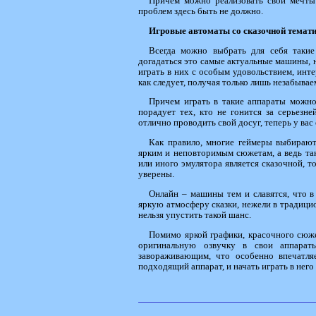
Причем можно реализовать свои мечты 
проблем здесь быть не должно.
Игровые автоматы со сказочной темати
Всегда можно выбрать для себя такие 
догадаться это самые актуальные машины, н
играть в них с особым удовольствием, инте
как следует, получая только лишь незабыва
Причем играть в такие аппараты можно
порадует тех, кто не гонится за серьезн
отлично проводить свой досуг, теперь у вас 
Как правило, многие геймеры выбирают
ярким и неповторимым сюжетам, а ведь та
или иного эмулятора является сказочной, то
уверены.
Онлайн – машины тем и славятся, что в
яркую атмосферу сказки, нежели в традицио
нельзя упустить такой шанс.
Помимо яркой графики, красочного сюж
оригинальную озвучку в свои аппарат
завораживающим, что особенно впечатляе
подходящий аппарат, и начать играть в нег