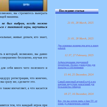
Последние статьи
Возможно, вы стремитесь выиграть
дящей машины.
21:01, 28 March, 2025
 не был выбран, всегда можно
ся с тактикой игры, научиться
реальные, живые деньги, кто знает,
21:01, 28 March, 2025
Две основные позиции при игре в покер
pokerok
ть в который, возможно, вы давно
12:37, 27 February, 2025
 совершенно бесплатно, изучая его
Асфальтирование придомовой
территории: Полное руководство для
 для себя много чего полезного и
жильцов и собственников
15:44, 25 December, 2024
оцедуру регистрации, что конечно,
ы сразу же, сделаете это.
Самый известный игровой клуб и его
азартная индустрия развлечений для
большинства геймеров
 также впечатляет, а что касается
18:27, 16 December, 2024
Все, что вы хотели знать о базе ТУ: от
основ до практических советов
авятся тем, что каждый игрок при