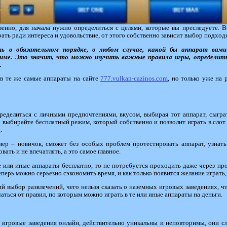
венно, для начала нужно определиться с целями, которые вы преследуете. 
рать ради интереса и удовольствие, от этого собственно зависит выбор подхо
ь в обязательном порядке, в любом случае, какой бы аппарат вами
име. Это значит, что можно изучить важные правила игры, определить
.
 в те же самые аппараты на сайте
777.vulkan-cazinos.com
, но только уже на 
пределиться с личными предпочтениями, вкусом, выбирая тот аппарат, сыгра
то выбирайте бесплатный режим, который собственно и позволит играть в слот
.
ер – новичок, сможет без особых проблем протестировать аппарат, узнать
вать и не впечатлять, а это самое главное.
те или иные аппараты бесплатно, то не потребуется проходить даже через пр
рь можно серьезно сэкономить время, и как только появится желание играть, в
 выбор развлечений, чего нельзя сказать о наземных игровых заведениях, что
аться от правил, по которым можно играть в те или иные аппараты на деньги.
 игровые заведения онлайн, действительно уникальны и неповторимы, они сл