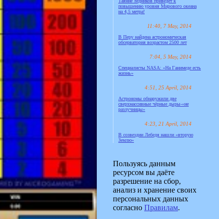
Таяние ледников приведёт к
повышению уровня Мирового океана
на 4,5 метра!
11:40, 7 May, 2014
В Перу найдена астрономическая
обсерватория возрастом 2500 лет
7:04, 5 May, 2014
Специалисты NASA: «На Ганимеде есть
жизнь»
4:51, 25 April, 2014
Астрономы обнаружили две
сверхмассивные чёрные дыры-«не
разлучницы»
4:23, 21 April, 2014
В созвездии Лебедя нашли «вторую
Землю»
Пользуясь данным
ресурсом вы даёте
разрешение на сбор,
анализ и хранение своих
персональных данных
согласно
Правилам
.