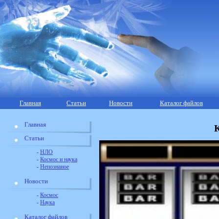
Главная
Статьи
Новости
Каталог файлов
Главная
К
Статьи
-
НЛО
-
Космос и наука
-
Непознаное
Новости
-
Космос
-
Наука
Каталог файлов