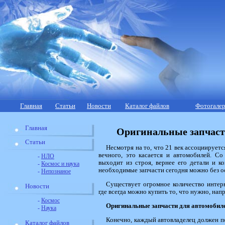
Главная
Статьи
Новости
Каталог файлов
Фотогалер
Главная
Оригинальные запчаст
Статьи
Несмотря на то, что 21 век ассоциируетс
вечного, это касается и автомобилей. С
-
НЛО
выходит из строя, вернее его детали и к
-
Космос и наука
необходимые запчасти сегодня можно без о
-
Непознаное
Существует огромное количество интерн
Новости
где всегда можно купить то, что нужно, нап
-
Космос
Оригинальные запчасти для автомобил
-
Наука
Конечно, каждый автовладелец должен по
Каталог файлов