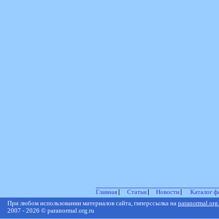
Главная
Статьи
Новости
Каталог ф
При любом использовании материалов сайта, гиперссылка на
paranormal.org
2007 - 2026 © paranormal.org.ru