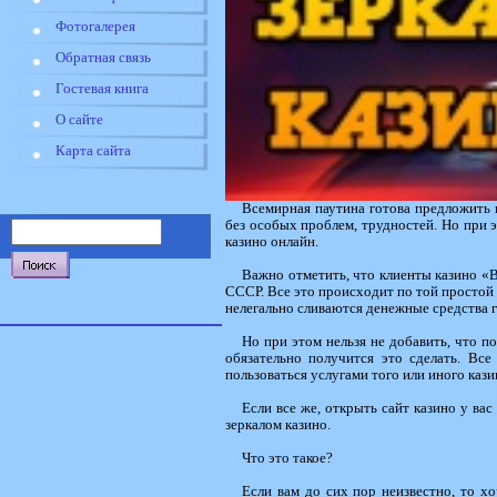
Фотогалерея
Обратная связь
Гостевая книга
О сайте
Карта сайта
Всемирная паутина готова предложить в
без особых проблем, трудностей. Но при э
казино онлайн.
Важно отметить, что клиенты казино «В
СССР. Все это происходит по той простой 
нелегально сливаются денежные средства г
Но при этом нельзя не добавить, что по
обязательно получится это сделать. Вс
пользоваться услугами того или иного кази
Если все же, открыть сайт казино у ва
зеркалом казино.
Что это такое?
Если вам до сих пор неизвестно, то хо