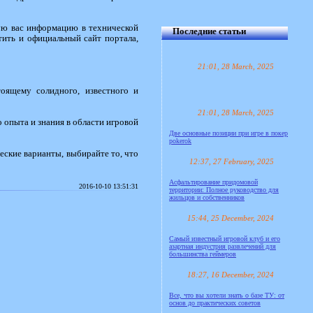
щую вас информацию в технической
Последние статьи
тить и официальный сайт портала,
21:01, 28 March, 2025
тоящему солидного, известного и
21:01, 28 March, 2025
о опыта и знания в области игровой
Две основные позиции при игре в покер
pokerok
ческие варианты, выбирайте то, что
12:37, 27 February, 2025
Асфальтирование придомовой
2016-10-10 13:51:31
территории: Полное руководство для
жильцов и собственников
15:44, 25 December, 2024
Самый известный игровой клуб и его
азартная индустрия развлечений для
большинства геймеров
18:27, 16 December, 2024
Все, что вы хотели знать о базе ТУ: от
основ до практических советов