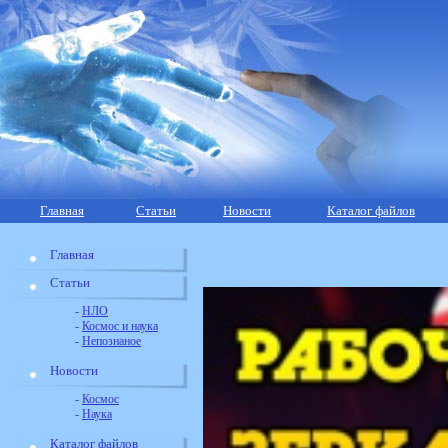
Главная
Статьи
Новости
Каталог файлов
Главная
Статьи
-
НЛО
-
Космос и наука
-
Непознаное
Новости
-
Космос
-
Наука
Каталог файлов