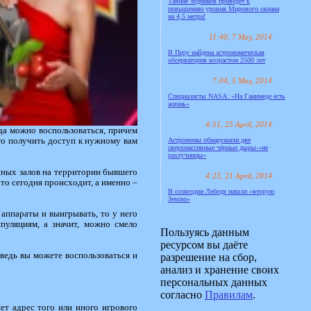
Таяние ледников приведёт к
повышению уровня Мирового океана
на 4,5 метра!
11:40, 7 May, 2014
В Перу найдена астрономическая
обсерватория возрастом 2500 лет
7:04, 5 May, 2014
Специалисты NASA: «На Ганимеде есть
жизнь»
4:51, 25 April, 2014
да можно воспользоваться, причем
сто получить доступ к нужному вам
Астрономы обнаружили две
сверхмассивные чёрные дыры-«не
разлучницы»
иных залов на территории бывшего
4:23, 21 April, 2014
то сегодня происходит, а именно –
В созвездии Лебедя нашли «вторую
Землю»
 аппараты и выигрывать, то у него
пуляциям, а значит, можно смело
Пользуясь данным
ресурсом вы даёте
 ведь вы можете воспользоваться и
разрешение на сбор,
анализ и хранение своих
персональных данных
согласно
Правилам
.
ет адрес того или иного игрового