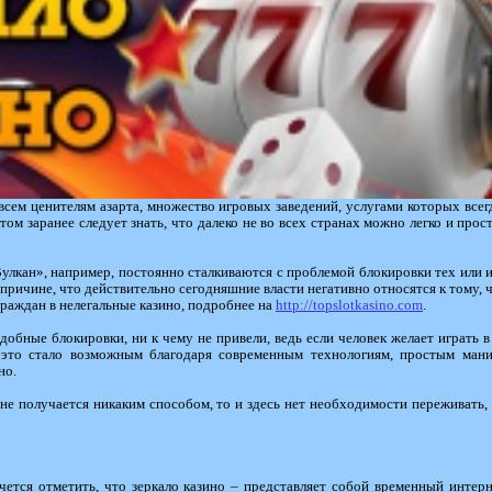
сем ценителям азарта, множество игровых заведений, услугами которых всег
том заранее следует знать, что далеко не во всех странах можно легко и про
улкан», например, постоянно сталкиваются с проблемой блокировки тех или 
причине, что действительно сегодняшние власти негативно относятся к тому, ч
раждан в нелегальные казино, подробнее на
http://topslotkasino.com
.
добные блокировки, ни к чему не привели, ведь если человек желает играть в
е это стало возможным благодаря современным технологиям, простым мани
но.
с не получается никаким способом, то и здесь нет необходимости переживать,
чется отметить, что зеркало казино – представляет собой временный интерн