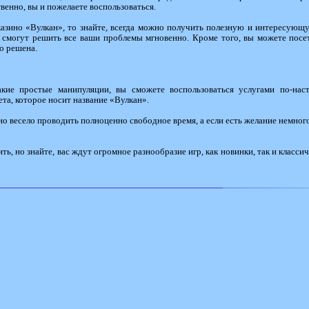
венно, вы и пожелаете воспользоваться.
 казино «Вулкан», то знайте, всегда можно получить полезную и интересую
 смогут решить все ваши проблемы мгновенно. Кроме того, вы можете посе
о решена.
акие простые манипуляции, вы сможете воспользоваться услугами по-нас
ета, которое носит название «Вулкан».
жно весело проводить полноценно свободное время, а если есть желание немног
ть, но знайте, вас ждут огромное разнообразие игр, как новинки, так и класси