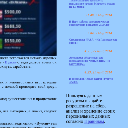
Таяние ледников приведёт к
повышению уровня Мирового океана
на 4,5 метра!
11:40, 7 May, 2014
В Перу найдена астрономическая
обсерватория возрастом 2500 лет
7:04, 5 May, 2014
Специалисты NASA: «На Ганимеде есть
жизнь»
4:51, 25 April, 2014
рнета встречается немало игровых
Астрономы обнаружили две
сверхмассивные чёрные дыры-«не
ь «
Вулкан
», ведь долгое время он
разлучницы»
охнуть, заработать.
4:23, 21 April, 2014
В созвездии Лебедя нашли «вторую
Землю»
ных и неповторимых игр, которые
 с пользой проводить свой досуг,
Пользуясь данным
ериод существования и процветания
ресурсом вы даёте
разрешение на сбор,
анализ и хранение своих
, нет выходных, а значит, следует
персональных данных
согласно
Правилам
.
иваться, ведь казино «Вулкан» тем
еском турнире, конкурсе, все это