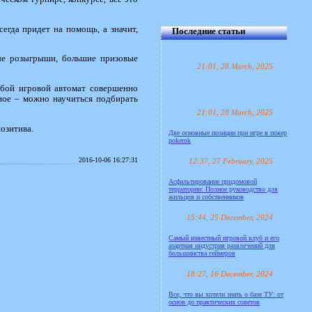
егда придет на помощь, а значит,
Последние статьи
ые розыгрыши, большие призовые
21:01, 28 March, 2025
юбой игровой автомат совершенно
вное – можно научиться подбирать
21:01, 28 March, 2025
озитива.
Две основные позиции при игре в покер
pokerok
2016-10-06 16:27:31
12:37, 27 February, 2025
Асфальтирование придомовой
территории: Полное руководство для
жильцов и собственников
15:44, 25 December, 2024
Самый известный игровой клуб и его
азартная индустрия развлечений для
большинства геймеров
18:27, 16 December, 2024
Все, что вы хотели знать о базе ТУ: от
основ до практических советов