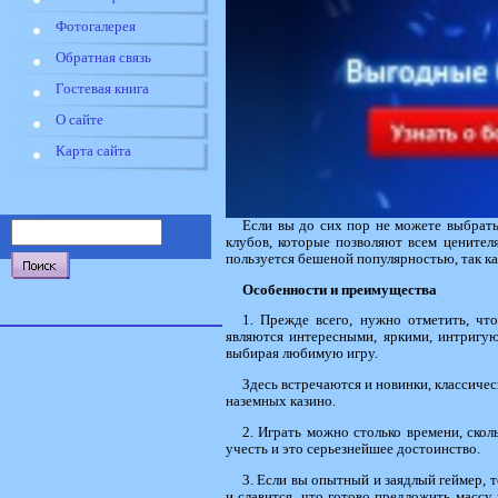
Фотогалерея
Обратная связь
Гостевая книга
О сайте
Карта сайта
Если вы до сих пор не можете выбрать 
клубов, которые позволяют всем ценител
пользуется бешеной популярностью, так ка
Особенности и преимущества
1. Прежде всего, нужно отметить, ч
являются интересными, яркими, интригую
выбирая любимую игру.
Здесь встречаются и новинки, классиче
наземных казино.
2. Играть можно столько времени, скол
учесть и это серьезнейшее достоинство.
3. Если вы опытный и заядлый геймер, 
и славится, что готово предложить массу