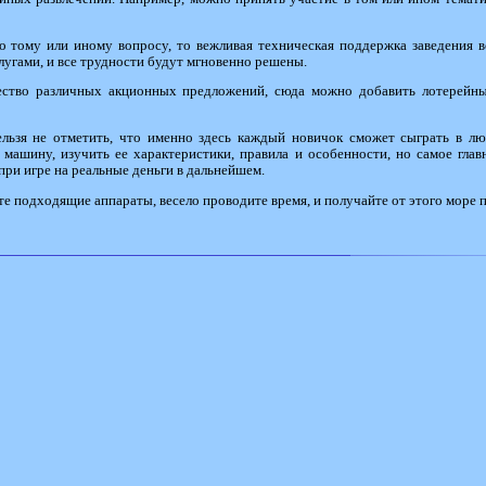
о тому или иному вопросу, то вежливая техническая поддержка заведения вс
слугами, и все трудности будут мгновенно решены.
чество различных акционных предложений, сюда можно добавить лотерейн
ельзя не отметить, что именно здесь каждый новичок сможет сыграть в л
 машину, изучить ее характеристики, правила и особенности, но самое гла
ри игре на реальные деньги в дальнейшем.
те подходящие аппараты, весело проводите время, и получайте от этого море п