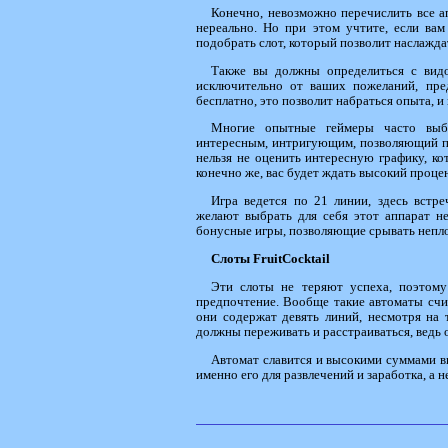
Конечно, невозможно перечислить все ап
нереально. Но при этом учтите, если вам
подобрать слот, который позволит наслажда
Также вы должны определиться с видом
исключительно от ваших пожеланий, пре
бесплатно, это позволит набраться опыта, 
Многие опытные геймеры часто выби
интересным, интригующим, позволяющий пр
нельзя не оценить интересную графику, ко
конечно же, вас будет ждать высокий процен
Игра ведется по 21 линии, здесь встре
желают выбрать для себя этот аппарат не
бонусные игры, позволяющие срывать непло
Слоты
Fruit
Cocktail
Эти слоты не теряют успеха, поэтому
предпочтение. Вообще такие автоматы счит
они содержат девять линий, несмотря на 
должны переживать и расстраиваться, ведь 
Автомат славится и высокими суммами вы
именно его для развлечений и заработка, а н