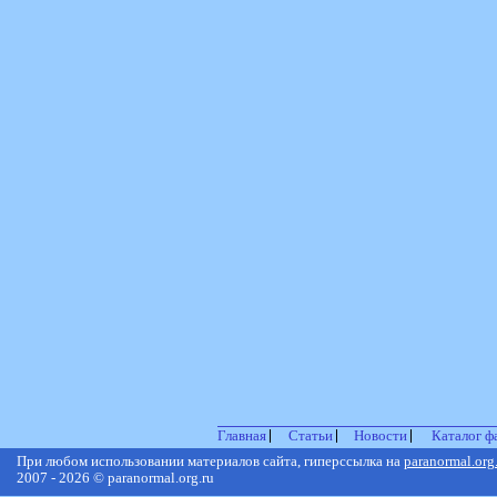
Главная
Статьи
Новости
Каталог ф
При любом использовании материалов сайта, гиперссылка на
paranormal.org
2007 - 2026 © paranormal.org.ru