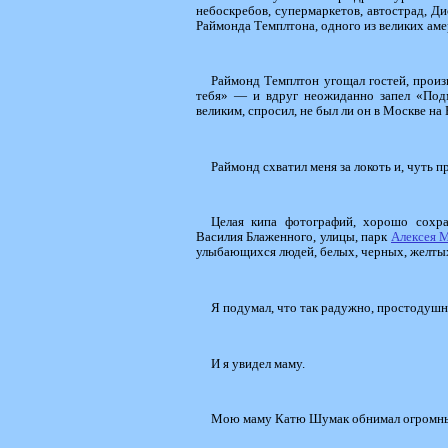
небоскребов, супермаркетов, автострад, Ди
Раймонда Темплтона, одного из великих аме
Раймонд Темплтон угощал гостей, произ
тебя» — и вдруг неожиданно запел «Подм
великим, спросил, не был ли он в Москве на
Раймонд схватил меня за локоть и, чуть п
Целая кипа фотографий, хорошо сохра
Василия Блаженного, улицы, парк
Алексея 
улыбающихся людей, белых, черных, желты
Я подумал, что так радужно, простодушн
И я увидел маму.
Мою маму Катю Шумак обнимал огромный 