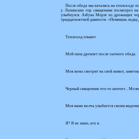
После обеда мы катались на теплоходе по
у Ленинских гор священник посмотрел н
улыбнулся. Азбука Морзе из дрожащих чер
тридцатилетней давности. «Помнишь лодку,
Теплоход плывет.
Мой папа дремлет после сытного обеда.
Моя жена смотрит на свой живот, замет
Черный священник что-то шепчет... Моли
Моя мама молча улыбается своим видени
Я? Я не знаю, кто я.