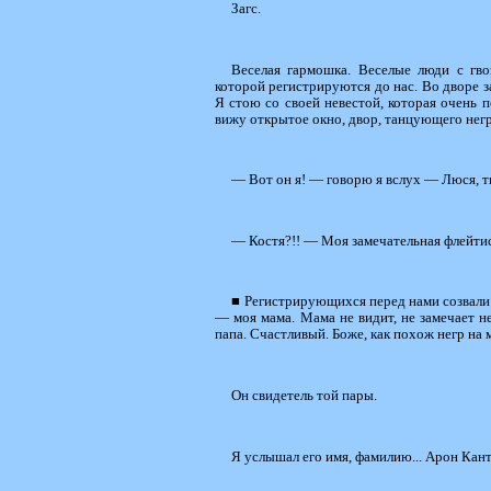
Загс.
Веселая гармошка. Веселые люди с гво
которой регистрируются до нас. Во дворе за
Я стою со своей невестой, которая очень 
вижу открытое окно, двор, танцующего негр
— Вот он я! — говорю я вслух — Люся, т
— Костя?!! — Моя замечательная флейтис
■ Регистрирующихся перед нами созвали 
— моя мама. Мама не видит, не замечает не
папа. Счастливый. Боже, как похож негр на 
Он свидетель той пары.
Я услышал его имя, фамилию... Арон Кант