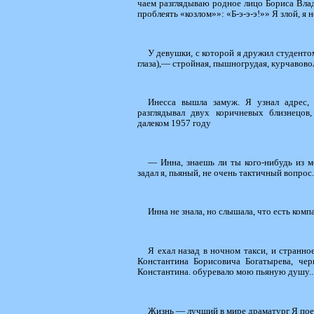
чаем разглядываю родное лицо Бориса Влади
проблеять «козлом»»: «Б-э-э-э!»» Я злой, я 
У девушки, с которой я дружил студентом
глаза),— стройная, пышногрудая, курчавово
Инесса вышла замуж. Я узнал адрес, 
разглядывал двух коричневых близнецов
далеком 1957 году
— Инна, знаешь ли ты кого-нибудь из м
задал я, пьяный, не очень тактичный вопрос.
Инна не знала, но слышала, что есть ком
Я ехал назад в ночном такси, и странно
Константина Борисовича Богатырева, черн
Константина. обуревало мою пьяную душу...
Жизнь — лучший в мире драматург Я поех