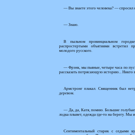
— Вы знаете этого человека? — спросил я,
— Знаю.
В пыльном провинциальном городк
распростертыми объятиями встретил пр
молодого русского.
— Фрэнк, мы пьяные, четыре часа по пус
рассказать потрясающую историю... Никто в м
Армстронг плакал. Священник был нет
деревом.
— Да, да, Катя, помню. Большие голубые 
лодка плывет, одежда где-то на берегу. Мы и
Сентиментальный старик с седыми к