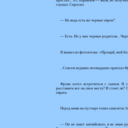
простил... А с Израилем — жаль, не получил
слушал. Спросил:
— Но ведь есть же черные евреи?
— Есть. Но у них черные родители... Черн
Я вышел из фотоателье. «Прощай, мой бе
...Совсем недавно неожиданно приехал Ф
Фрэнк хотел встретиться с сыном. Я с
расставить все на свои места? И стоит ли?
оврага.
Перед нами на пустыре гонял самолеты А
— Он не знает английского, я не знаю 