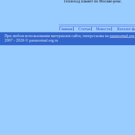
Теплоход плывет по Москве-реке.
Главная
Статьи
Новости
Каталог ф
При любом использовании материалов сайта, гиперссылка на
paranormal.org
2007 - 2026 © paranormal.org.ru