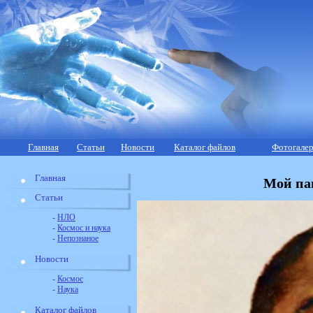
Главная
Статьи
Новости
Каталог файлов
Фотогалер
Главная
Мой па
Статьи
-
НЛО
-
Космос и наука
-
Непознаное
Новости
-
Космос
-
Наука
Каталог файлов