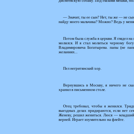
диснеевскую собаку. Под глазами мешки, б
— Значит, ты ее сын? Нет, ты же — не сы
найду моего мальчика? Можно? Ведь у меня не
Потом была служба в церкви. Я глядел на 
молился. И я стал молиться черному богу
Владимировича Богатырева. папы (не пап
желаниях...
Пел негритянский хор.
Вернувшись в Москву, я ничего не ска
хранил в письменном столе.
Отец требовал, чтобы я женился. Трид
выездных делах придираются, если нет се
Женеву, решил жениться. Люся — младший 
верней. Играет изумительно на флейте.