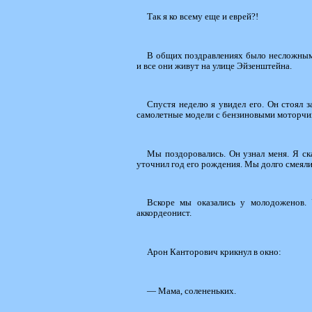
Так я ко всему еще и еврей?!
В общих поздравлениях было несложным
и все они живут на улице Эйзенштейна.
Спустя неделю я увидел его. Он стоял з
самолетные модели с бензиновыми моторчик
Мы поздоровались. Он узнал меня. Я ска
уточнил год его рождения. Мы долго смеялис
Вскоре мы оказались у молодоженов.
аккордеонист.
Арон Канторович крикнул в окно:
— Мама, солененьких.