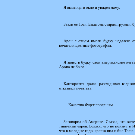
Я выглянул в окно и увидел маму.
Звали ее Тося. Была она старая, грузная, 
Арон с отцом имели будку недалеко от
печатали цветные фотографии.
Я занес в будку свои американские нега
Арона не было.
Канторович долго разглядывал кодако
отказался печатать:
— Качество будет позорным.
Заговорил об Америке. Сказал, что хот
типичный еврей. Боялся, что не поймут в Из
что в молодые годы крепко пил и бил Тосю.