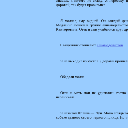
Знаешь, я ничего не скажу. Я пересеку 
дорогой, так будет правильнее.
Я молчал, ему видней. Он каждый ден
Медленно пошел к группе авиамоделистов.
Канторовича. Отец и сын улыбались друг др
Священник отошел от
авиамоделистов
.
Я не выходил из кустов. Дворами прошел
Обедали молча.
Отец и мать мои не удивились гостю.
нервничала.
Я называл Фрэнка — Луи. Мама вглядывал
собаке давнего своего черного принца. Но ч