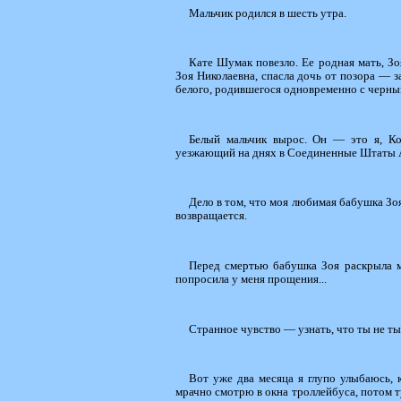
Мальчик родился в шесть утра.
Кате Шумак повезло. Ее родная мать, Зо
Зоя Николаевна, спасла дочь от позора — з
белого, родившегося одновременно с черным 
Белый мальчик вырос. Он — это я, Кон
уезжающий на днях в Соединенные Штаты А
Дело в том, что моя любимая бабушка Зоя 
возвращается.
Перед смертью бабушка Зоя раскрыла мн
попросила у меня прощения...
Странное чувство — узнать, что ты не ты.
Вот уже два месяца я глупо улыбаюсь, к
мрачно смотрю в окна троллейбуса, потом 