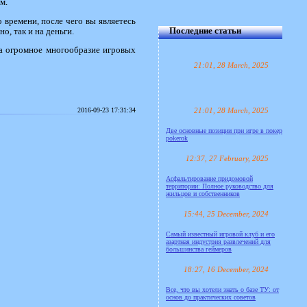
м.
 времени, после чего вы являетесь
Последние статьи
о, так и на деньги.
а огромное многообразие игровых
21:01, 28 March, 2025
2016-09-23 17:31:34
21:01, 28 March, 2025
Две основные позиции при игре в покер
pokerok
12:37, 27 February, 2025
Асфальтирование придомовой
территории: Полное руководство для
жильцов и собственников
15:44, 25 December, 2024
Самый известный игровой клуб и его
азартная индустрия развлечений для
большинства геймеров
18:27, 16 December, 2024
Все, что вы хотели знать о базе ТУ: от
основ до практических советов