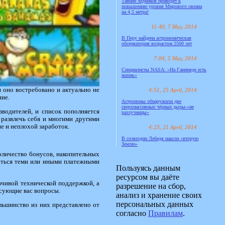
Таяние ледников приведёт к
повышению уровня Мирового океана
на 4,5 метра!
11:40, 7 May, 2014
В Перу найдена астрономическая
обсерватория возрастом 2500 лет
7:04, 5 May, 2014
Специалисты NASA: «На Ганимеде есть
жизнь»
 оно востребовано и актуально не
4:51, 25 April, 2014
ние.
Астрономы обнаружили две
сверхмассивные чёрные дыры-«не
водителей, и список пополняется
разлучницы»
 развлечь себя и многими другими
е и неплохой заработок.
4:23, 21 April, 2014
В созвездии Лебедя нашли «вторую
Землю»
оличество бонусов, накопительных
ваться теми или иными платежными
Пользуясь данным
ресурсом вы даёте
вчивой технической поддержкой, а
разрешение на сбор,
есующие вас вопросы.
анализ и хранение своих
персональных данных
льшинство из них представлено от
согласно
Правилам
.