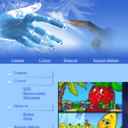
Главная
Статьи
Новости
Каталог файлов
Главная
Статьи
-
НЛО
-
Космос и наука
-
Непознаное
Новости
-
Космос
-
Наука
Каталог файлов