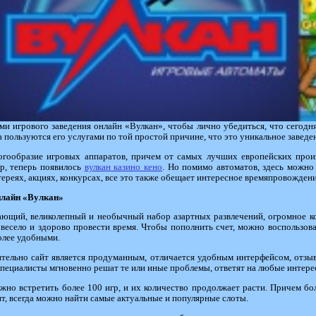
и игрового заведения онлайн «Вулкан», чтобы лично убедиться, что сегодня
а пользуются его услугами по той простой причине, что это уникальное заведе
огообразие игровых аппаратов, причем от самых лучших европейских произ
р, теперь появилось
вулкан казино кено
. Но помимо автоматов, здесь можно
тереях, акциях, конкурсах, все это также обещает интересное времяпровождени
нлайн «Вулкан»
ающий, великолепный и необычный набор азартных развлечений, огромное к
 весело и здорово провести время. Чтобы пополнить счет, можно воспользо
олее удобными.
вительно сайт является продуманным, отличается удобным интерфейсом, отзы
 специалисты мгновенно решат те или иные проблемы, ответят на любые интер
жно встретить более 100 игр, и их количество продолжает расти. Причем бо
т, всегда можно найти самые актуальные и популярные слоты.