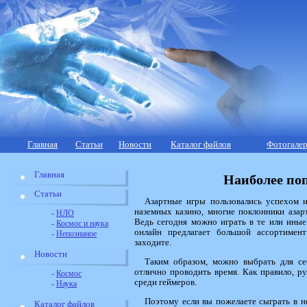
Главная
Статьи
Новости
Каталог файлов
Фотогалер
Главная
Наиболее по
Статьи
Азартные игры пользовались успехом и
наземных казино, многие поклонники азар
-
НЛО
Ведь сегодня можно играть в те или иные
-
Космос и наука
онлайн предлагает большой ассортиме
-
Непознаное
заходите.
Новости
Таким образом, можно выбрать для с
отлично проводить время. Как правило, ру
-
Космос
среди геймеров.
-
Наука
Поэтому если вы пожелаете сыграть в не
Каталог файлов