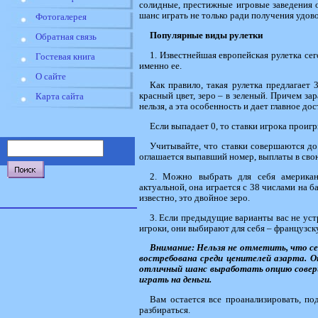
солидные, престижные игровые заведения о
шанс играть не только ради получения удово
Фотогалерея
Популярные виды рулетки
Обратная связь
1. Известнейшая европейская рулетка се
Гостевая книга
именно ее.
О сайте
Как правило, такая рулетка предлагает
красный цвет, зеро – в зеленый. Причем зар
Карта сайта
нельзя, а эта особенность и дает главное до
Если выпадает 0, то ставки игрока проиг
Учитывайте, что ставки совершаются до 
оглашается выпавший номер, выплаты в сво
2. Можно выбрать для себя американ
актуальной, она играется с 38 числами на ба
известно, это двойное зеро.
3. Если предыдущие варианты вас не уст
игроки, они выбирают для себя – французску
Внимание: Нельзя не отметить, что се
востребована среди ценителей азарта. 
отличный шанс выработать опцию соверш
играть на деньги.
Вам остается все проанализировать, по
разбираться.