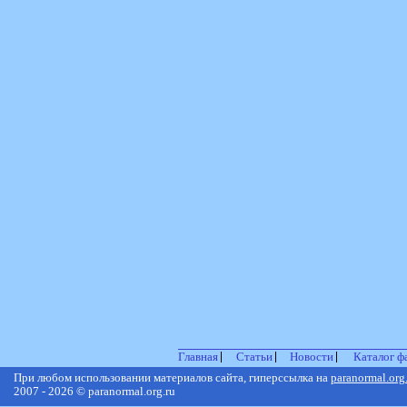
Главная
Статьи
Новости
Каталог ф
При любом использовании материалов сайта, гиперссылка на
paranormal.org
2007 - 2026 © paranormal.org.ru