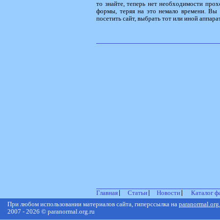
то знайте, теперь нет необходимости прох
формы, теряя на это немало времени. Вы 
посетить сайт, выбрать тот или иной аппарат
Главная
Статьи
Новости
Каталог ф
При любом использовании материалов сайта, гиперссылка на
paranormal.org
2007 - 2026 © paranormal.org.ru