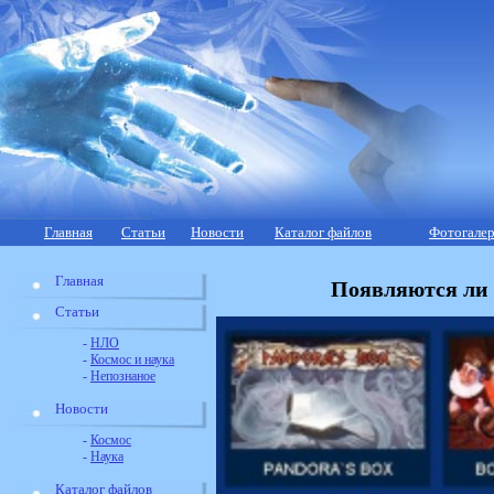
Главная
Статьи
Новости
Каталог файлов
Фотогалер
Главная
Появляются ли 
Статьи
-
НЛО
-
Космос и наука
-
Непознаное
Новости
-
Космос
-
Наука
Каталог файлов