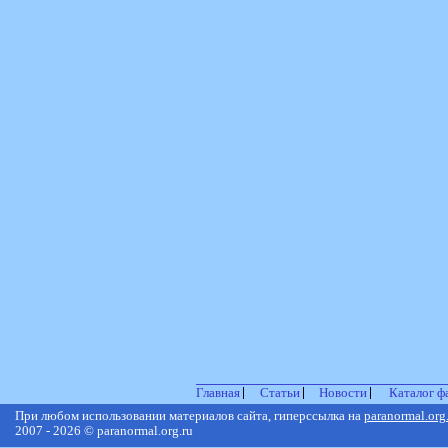
Главная
Статьи
Новости
Каталог ф
При любом использовании материалов сайта, гиперссылка на
paranormal.org
2007 - 2026 © paranormal.org.ru