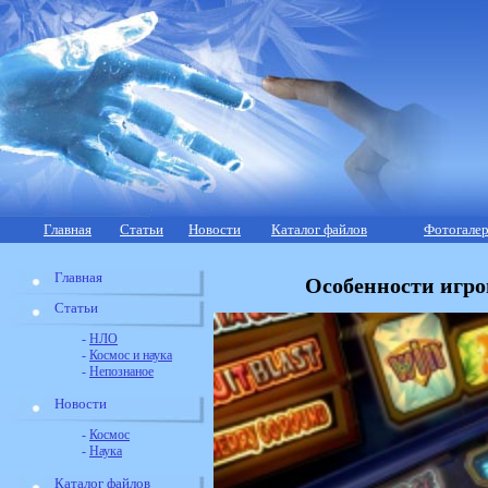
Главная
Статьи
Новости
Каталог файлов
Фотогалер
Главная
Особенности игро
Статьи
-
НЛО
-
Космос и наука
-
Непознаное
Новости
-
Космос
-
Наука
Каталог файлов