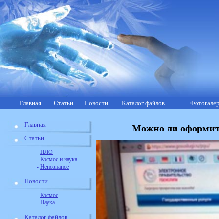
Главная
Статьи
Новости
Каталог файлов
Фотогалер
Главная
Можно ли оформит
Статьи
-
НЛО
-
Космос и наука
-
Непознаное
Новости
-
Космос
-
Наука
Каталог файлов