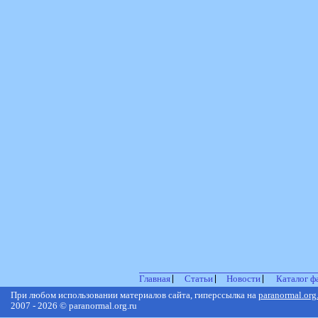
Главная
Статьи
Новости
Каталог ф
При любом использовании материалов сайта, гиперссылка на
paranormal.org
2007 - 2026 © paranormal.org.ru