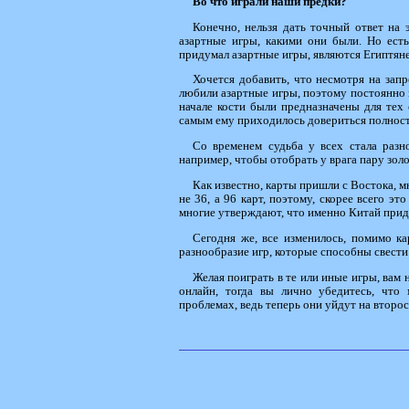
Во что играли наши предки?
Конечно, нельзя дать точный ответ на э
азартные игры, какими они были. Но есть
придумал азартные игры, являются Египтяне, 
Хочется добавить, что несмотря на запр
любили азартные игры, поэтому постоянно 
начале кости были предназначены для тех 
самым ему приходилось довериться полност
Со временем судьба у всех стала разно
например, чтобы отобрать у врага пару зол
Как известно, карты пришли с Востока, м
не 36, а 96 карт, поэтому, скорее всего 
многие утверждают, что именно Китай прид
Сегодня же, все изменилось, помимо ка
разнообразие игр, которые способны свести 
Желая поиграть в те или иные игры, вам
онлайн, тогда вы лично убедитесь, что
проблемах, ведь теперь они уйдут на второ