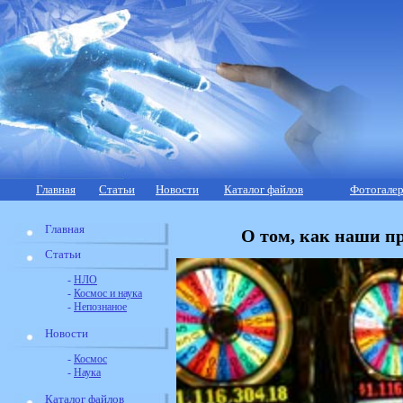
Главная
Статьи
Новости
Каталог файлов
Фотогалер
Главная
О том, как наши п
Статьи
-
НЛО
-
Космос и наука
-
Непознаное
Новости
-
Космос
-
Наука
Каталог файлов