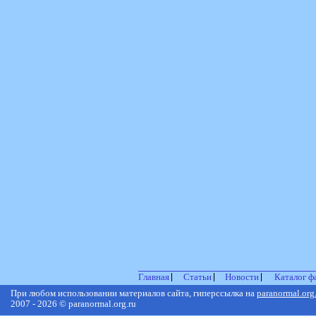
Главная
Статьи
Новости
Каталог ф
При любом использовании материалов сайта, гиперссылка на
paranormal.org
2007 - 2026 © paranormal.org.ru