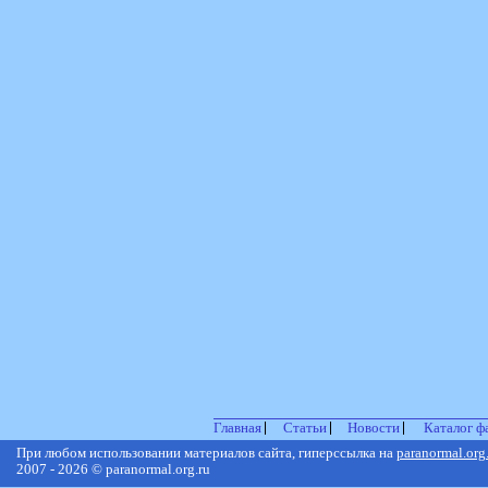
Главная
Статьи
Новости
Каталог ф
При любом использовании материалов сайта, гиперссылка на
paranormal.org
2007 - 2026 © paranormal.org.ru