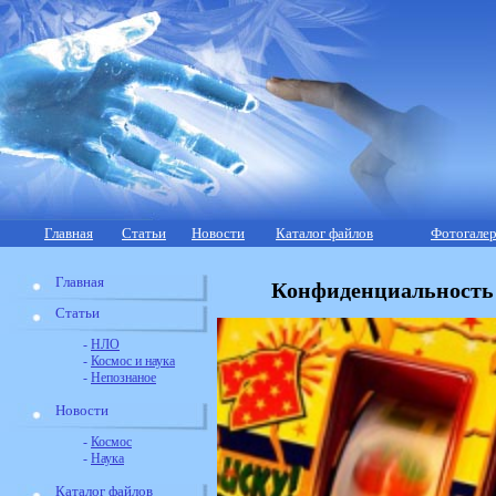
Главная
Статьи
Новости
Каталог файлов
Фотогалер
Главная
Конфиденциальность 
Статьи
-
НЛО
-
Космос и наука
-
Непознаное
Новости
-
Космос
-
Наука
Каталог файлов