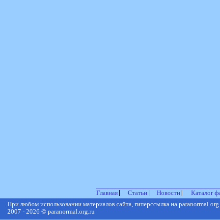
Главная
Статьи
Новости
Каталог ф
При любом использовании материалов сайта, гиперссылка на
paranormal.org
2007 - 2026 © paranormal.org.ru