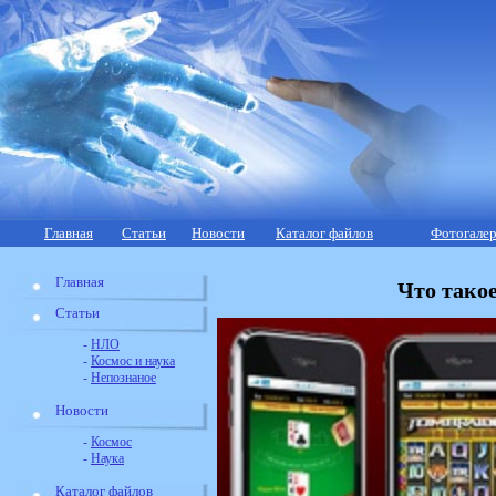
Главная
Статьи
Новости
Каталог файлов
Фотогалер
Главная
Что тако
Статьи
-
НЛО
-
Космос и наука
-
Непознаное
Новости
-
Космос
-
Наука
Каталог файлов