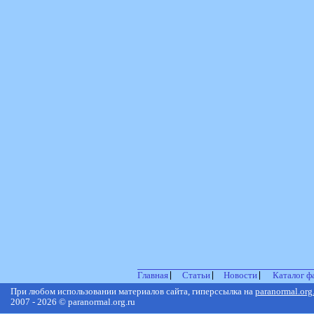
Главная
Статьи
Новости
Каталог ф
При любом использовании материалов сайта, гиперссылка на
paranormal.org
2007 - 2026 © paranormal.org.ru