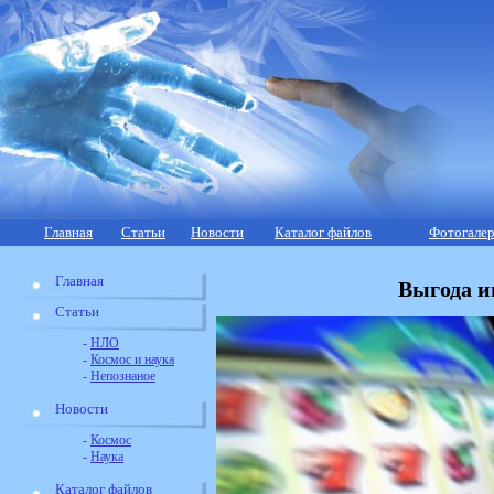
Главная
Статьи
Новости
Каталог файлов
Фотогалер
Главная
Выгода и
Статьи
-
НЛО
-
Космос и наука
-
Непознаное
Новости
-
Космос
-
Наука
Каталог файлов