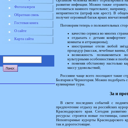
Организм человека может отреагировать н
развитие инфекции. Можно также отравить
Фотогалерея
готовиться намного тщательнее; например, 
неприятности (штраф или арест). В общем
Обратная связь
получит огромный багаж ярких впечатлений
Гостевая книга
Поговорим теперь о положительных стор
О сайте
качество сервиса во многих стран
отдыхать с детьми комфортнее 
Карта сайта
комнаты и аттракционы);
иностранные отели любой звёзд
процедур (массаж, лечебные ванны, 
возможность познакомиться в
культурными особенностями и пообщ
поменяв обстановку настолько ка
массу удовольствий;
Россияне чаще всего посещают такие стр
Болгария и Черногория. Можно подобрать с
кулинарные туры.
За и про
В свете последних событий с поднят
предпочтение отдыху на российских курорт
Краснодарского края. Сегодня развити
ресурсы: строятся новые гостиницы, сана
Неповторимые курорты Краснодарского кр
так и дорогостоящие.