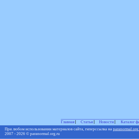
Главная
Статьи
Новости
Каталог ф
При любом использовании материалов сайта, гиперссылка на
paranormal.org
2007 - 2026 © paranormal.org.ru