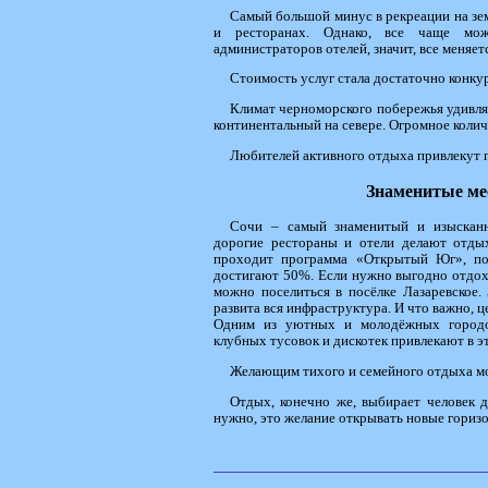
Самый большой минус в рекреации на зем
и ресторанах. Однако, все чаще мо
администраторов отелей, значит, все меняет
Стоимость услуг стала достаточно конку
Климат черноморского побережья удивля
континентальный на севере. Огромное коли
Любителей активного отдыха привлекут 
Знаменитые ме
Сочи – самый знаменитый и изысканн
дорогие рестораны и отели делают отд
проходит программа «Открытый Юг», по
достигают 50%. Если нужно выгодно отдох
можно поселиться в посёлке Лазаревское.
развита вся инфраструктура. И что важно, ц
Одним из уютных и молодёжных городов
клубных тусовок и дискотек привлекают в эт
Желающим тихого и семейного отдыха мо
Отдых, конечно же, выбирает человек д
нужно, это желание открывать новые горизо