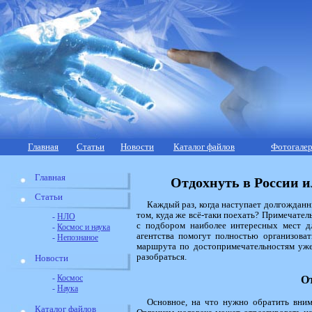
Главная
Статьи
Новости
Каталог файлов
Фотогалер
Главная
Отдохнуть в России 
Статьи
Каждый раз, когда наступает долгождан
том, куда же всё-таки поехать? Примечатель
-
НЛО
с подбором наиболее интересных мест дл
-
Космос и наука
агентства помогут полностью организоват
-
Непознаное
маршрута по достопримечательностям уже
разобраться.
Новости
-
Космос
О
-
Наука
Основное, на что нужно обратить вним
Каталог файлов