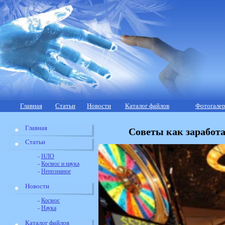
Главная
Статьи
Новости
Каталог файлов
Фотогалер
Главная
Советы как заработа
Статьи
-
НЛО
-
Космос и наука
-
Непознаное
Новости
-
Космос
-
Наука
Каталог файлов