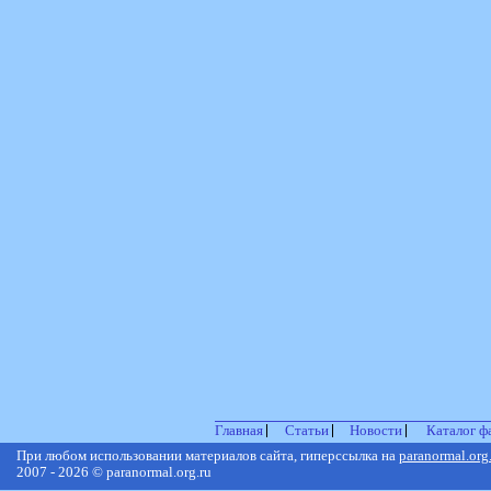
Главная
Статьи
Новости
Каталог ф
При любом использовании материалов сайта, гиперссылка на
paranormal.org
2007 - 2026 © paranormal.org.ru