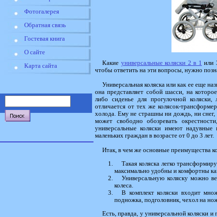
Фотогалерея
Обратная связь
Гостевая книга
О сайте
Какие
универсальные коляски 2 в 1
или 3
Карта сайта
чтобы ответить на эти вопросы, нужно поз
Универсальная коляска или как ее еще н
она представляет собой шасси, на которое
либо сиденье для прогулочной коляски, 
отличается от тех же колясок-трансформе
холода. Ему не страшны ни дождь, ни снег,
может свободно обозревать окрестност
универсальные коляски имеют надувные 
маленьких граждан в возрасте от 0 до 3 лет.
Итак, в чем же основные преимущества ко
Такая коляска легко трансформир
максимально удобны и комфортны как
Универсальную коляску можно ве
колеса.
В комплект коляски входит множ
подножка, подголовник, чехол на нож
Есть, правда, у универсальной коляски и