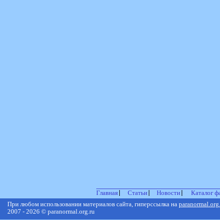
Главная
Статьи
Новости
Каталог ф
При любом использовании материалов сайта, гиперссылка на
paranormal.org
2007 - 2026 © paranormal.org.ru