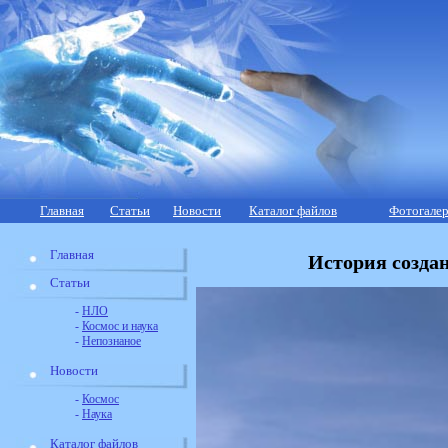
Главная
Статьи
Новости
Каталог файлов
Фотогалер
Главная
История созда
Статьи
-
НЛО
-
Космос и наука
-
Непознаное
Новости
-
Космос
-
Наука
Каталог файлов