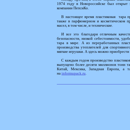
1974 году в Новороссийске был открыт 
компании ПепсиКо.
В настоящее время пластиковая тара пр
также в парфюмерном и косметическом пр
масел, в том числе, и технические.
И все это благодаря отличным качеств
безопасности, низкой себестоимости, удо
тара в мире. А из переработанных плас
производства утеплителей для спортивно
мягкие игрушки. А здесь можно приобрести
С каждым годом производство пластиков
выпущено более десяти миллионов тонн та
Китай, Мексика, Западная Европа, а
на
informupack.ru
.