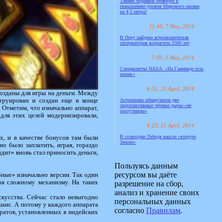
Таяние ледников приведёт к
повышению уровня Мирового океана
на 4,5 метра!
11:40, 7 May, 2014
В Перу найдена астрономическая
обсерватория возрастом 2500 лет
7:04, 5 May, 2014
Специалисты NASA: «На Ганимеде есть
жизнь»
4:51, 25 April, 2014
 созданы для игры на деньги. Между
труирован и создан еще в конце
Астрономы обнаружили две
сверхмассивные чёрные дыры-«не
Отметим, что изначально аппарат,
разлучницы»
 для этих целей модернизировали,
4:23, 21 April, 2014
В созвездии Лебедя нашли «вторую
х, и в качестве бонусов там были
Землю»
о было заплатить, играя, гораздо
дит» вновь стал приносить деньги,
Пользуясь данным
ресурсом вы даёте
бные» изначально версии. Так один
ря сложному механизму. На таких
разрешение на сбор,
анализ и хранение своих
кусства. Сейчас стало невыгодно
персональных данных
шанс. А потому у каждого аппарата
согласно
Правилам
.
ратов, установленных в индейских