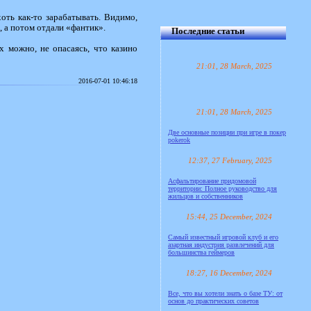
оть как-то зарабатывать. Видимо,
, а потом отдали «фантик».
Последние статьи
 можно, не опасаясь, что казино
21:01, 28 March, 2025
2016-07-01 10:46:18
21:01, 28 March, 2025
Две основные позиции при игре в покер
pokerok
12:37, 27 February, 2025
Асфальтирование придомовой
территории: Полное руководство для
жильцов и собственников
15:44, 25 December, 2024
Самый известный игровой клуб и его
азартная индустрия развлечений для
большинства геймеров
18:27, 16 December, 2024
Все, что вы хотели знать о базе ТУ: от
основ до практических советов