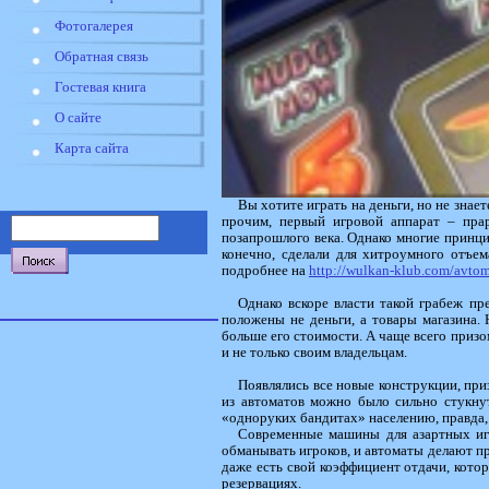
Фотогалерея
Обратная связь
Гостевая книга
О сайте
Карта сайта
Вы хотите играть на деньги, но не знае
прочим, первый игровой аппарат – пра
позапрошлого века. Однако многие принци
конечно, сделали для хитроумного отъем
подробнее на
http://wulkan-klub.com/avtom
Однако вскоре власти такой грабеж пр
положены не деньги, а товары магазина. 
больше его стоимости. А чаще всего призо
и не только своим владельцам.
Появлялись все новые конструкции, при
из автоматов можно было сильно стукну
«одноруких бандитах» населению, правда, 
Современные машины для азартных игр
обманывать игроков, и автоматы делают пр
даже есть свой коэффициент отдачи, кото
резервациях.