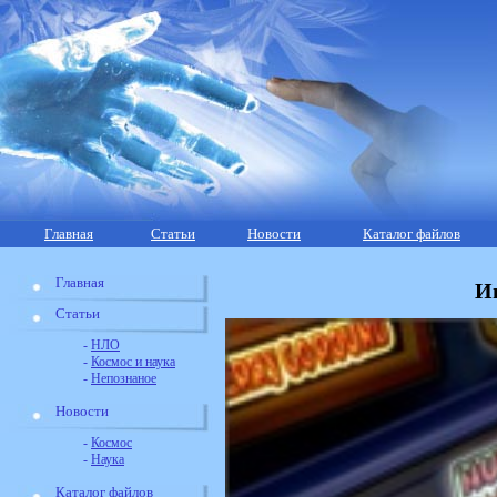
Главная
Статьи
Новости
Каталог файлов
Главная
И
Статьи
-
НЛО
-
Космос и наука
-
Непознаное
Новости
-
Космос
-
Наука
Каталог файлов