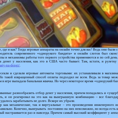
те, где и как? Тогда игровые аппараты на онлайн точно для вас! Ведь они были
родитель современного «однорукого бандита» и онлайн слотов был сконс
пы и механизмы работы того первого устройства применяются и по сей день. 
а денег у населения, как это в США часто бывает. Там, кстати, и рулетку
aty-na-dengi/
.
есекли и сделали игровые автоматы торговыми: их устанавливали в магазина
Но такой извращенный способ оплаты подходил не всем. Ведь за товар можн
м в игре выпадала банальная жвачка. Но через некоторое время «однорукий бан
званные разнообразить отбор денег у населения, причем попадались и «ущер
ть, и он реагировал на это как на выигрышную комбинацию – все благода
удалось зарабатывать не долго. Вскоре их убрали.
 как механические, так и виртуальные – это произведения инженерного ис
авильно. Конечно, выигрывать постоянно на них невозможно, но всегда есть 
рый настраивается раз и навсегда. Причем самый высокий коэффициент у аппа