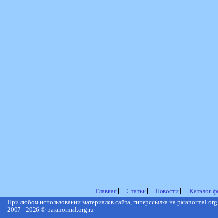
Главная
Статьи
Новости
Каталог ф
При любом использовании материалов сайта, гиперссылка на
paranormal.org
2007 - 2026 © paranormal.org.ru