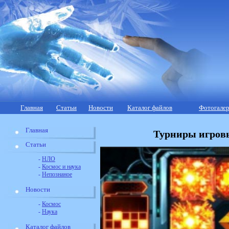
Главная
Статьи
Новости
Каталог файлов
Фотогалер
Главная
Турниры игровы
Статьи
-
НЛО
-
Космос и наука
-
Непознаное
Новости
-
Космос
-
Наука
Каталог файлов