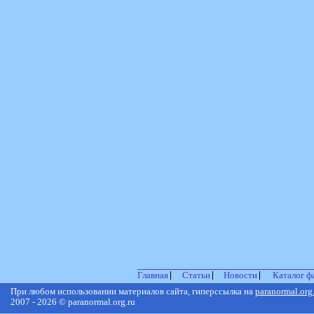
Главная
Статьи
Новости
Каталог ф
При любом использовании материалов сайта, гиперссылка на
paranormal.org
2007 - 2026 © paranormal.org.ru