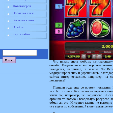
Фотогалерея
Обратная связь
Гостевая книга
О сайте
Карта сайта
Что нужно знать любому начинающему 
онлайн. Видео-слоты это игровые автом
находятся, например, в казино Лас-Ве
модифицировались и улучшились, благода
сайтах интернет-казино, например, на 
появились?
Пришли туда еще со времен появления И
какой-то стране. Безопасно ли играть в о
закон вы, например, не нарушаете. И ес
органов, то только к владельцам ресурсов, 
обман ли это. Интернет-казино не выгодно 
тут еще и по собственной вине терять цел