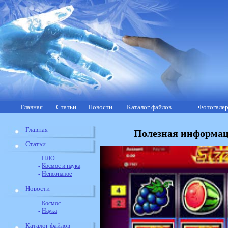
Главная
Статьи
Новости
Каталог файлов
Фотогалер
Главная
Полезная информаци
Статьи
-
НЛО
-
Космос и наука
-
Непознаное
Новости
-
Космос
-
Наука
Каталог файлов