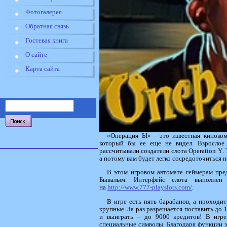
Фотогалерея
Обратная связь
Гостевая книга
О сайте
Карта сайта
«Операция Ы» - это известная киноком
который бы ее еще не видел. Взрослое
рассчитывали создатели слота
Operation
Y
.
а потому вам будет легко сосредоточиться н
В этом игровом автомате геймерам пре
Бывалым. Интерфейс слота выполнен 
на
http://www.777-playslots.com/
.
В игре есть пять барабанов, а проходит
крупные. За раз разрешается поставить до 
и выиграть – до 9000 кредитов! В игр
специальные символы. Благодаря функции 