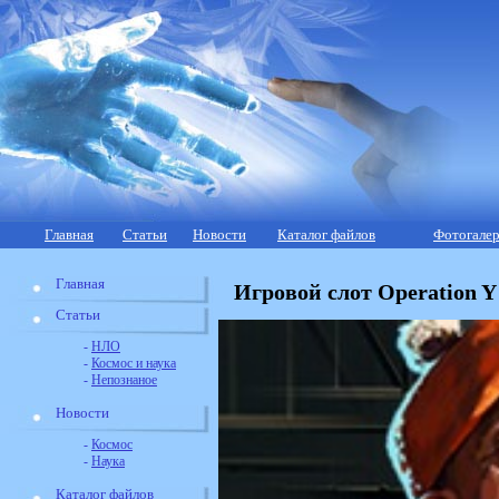
Главная
Статьи
Новости
Каталог файлов
Фотогалер
Главная
Игровой слот Operation Y
Статьи
-
НЛО
-
Космос и наука
-
Непознаное
Новости
-
Космос
-
Наука
Каталог файлов