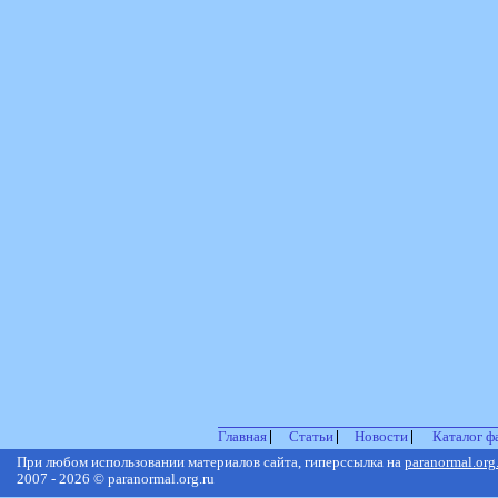
Главная
Статьи
Новости
Каталог ф
При любом использовании материалов сайта, гиперссылка на
paranormal.org
2007 - 2026 © paranormal.org.ru