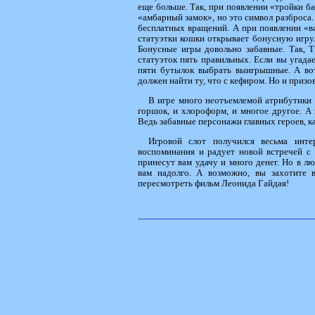
еще больше. Так, при появлении «тройки ба
«амбарный замок», но это символ разброса.
бесплатных вращений. А при появлении «в
статуэтки кошки открывает бонусную игру.
Бонусные игры довольно забавные. Так, Т
статуэток пять правильных. Если вы угада
пяти бутылок выбрать выигрышные. А во
должен найти ту, что с кефиром. Но и приз
В игре много неотъемлемой атрибутики 
горшок, и хлороформ, и многое другое. А
Ведь забавные персонажи главных героев, к
Игровой слот получился весьма инт
воспоминания и радует новой встречей с
принесут вам удачу и много денег. Но в 
вам надолго. А возможно, вы захотите 
пересмотреть фильм Леонида Гайдая!