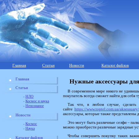
Главная
Статьи
Новости
Каталог файлов
Главная
Нужные аксессуары для 
Статьи
В современном мире никого не удивишь
покупатель всегда сможет найти для себя т
-
НЛО
-
Космос и наука
Так что, в любом случае, сделать
-
Непознаное
сайте
https://www.toptel.com.ua/aksessuar
аксессуары, которые также представлены 
Новости
Это могут быть различные селфи – палк
-
Космос
можно приобрести различные зарядные уст
-
Наука
Чтобы совершить покупку таких важны
Каталог файлов