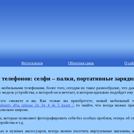
Фотогалерея
Обратная связь
О сай
телефонов: селфи – палки, портативные зарядные
 мобильными телефонами, более того, сегодня их такое разнообразие, что д
у модель устройства, о которой он и мечтает, и которая идеально подойдет ему
 это сможете и вы. Как только вы приобретете, новый мобильный т
y/shtativ_dlja_iphone_2g_3g_4_4s_5_kupit_/
, то знайте, что всегда можно п
довольно широко.
и, которые позволяют фотографировать себя без особых проблем, теперь об эт
ройства и т.д.
х и нужных аксессуаров, всегда можно посетить виртуальные магазины, 