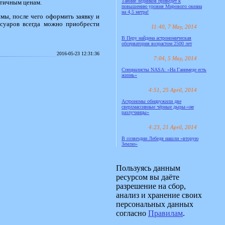
Таяние ледников приведёт к
атичным ценам.
повышению уровня Мирового океана
на 4,5 метра!
имы, после чего оформить заявку и
ссуаров всегда можно приобрести
11:40, 7 May, 2014
В Перу найдена астрономическая
обсерватория возрастом 2500 лет
2016-05-23 12:31:36
7:04, 5 May, 2014
Специалисты NASA: «На Ганимеде есть
жизнь»
4:51, 25 April, 2014
Астрономы обнаружили две
сверхмассивные чёрные дыры-«не
разлучницы»
4:23, 21 April, 2014
В созвездии Лебедя нашли «вторую
Землю»
Пользуясь данным
ресурсом вы даёте
разрешение на сбор,
анализ и хранение своих
персональных данных
согласно
Правилам
.