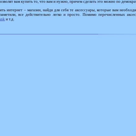
позволят вам купить то, что вам и нужно, причем сделать это можно по демокр
тить интернет – магазин, найдя для себя те аксессуары, которые вам необход
 заметили, все действительно легко и просто. Помимо перечисленных аксе
ank
и т.д.