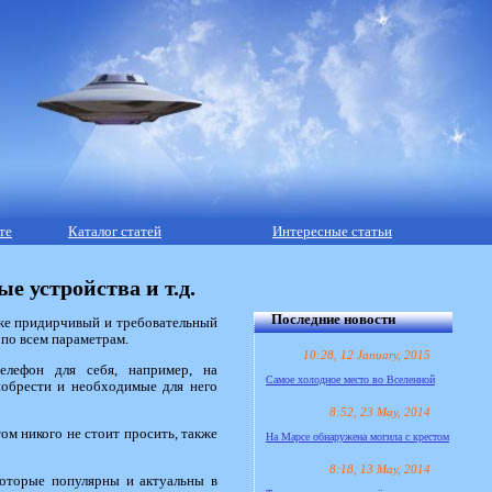
те
Каталог статей
Интересные статьи
 устройства и т.д.
Последние новости
аже придирчивый и требовательный
 по всем параметрам.
10:28, 12 January, 2015
елефон для себя, например, на
Самое холодное место во Вселенной
риобрести и необходимые для него
8:52, 23 May, 2014
ом никого не стоит просить, также
На Марсе обнаружена могила с крестом
8:18, 13 May, 2014
которые популярны и актуальны в