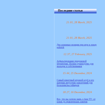
Последние статьи
21:01, 28 March, 2025
21:01, 28 March, 2025
Две основные позиции при игре в покер
pokerok
12:37, 27 February, 2025
Асфальтирование придомовой
территории: Полное руководство для
жильцов и собственников
15:44, 25 December, 2024
Самый известный игровой клуб и его
азартная индустрия развлечений для
большинства геймеров
18:27, 16 December, 2024
Все, что вы хотели знать о базе ТУ: от
основ до практических советов