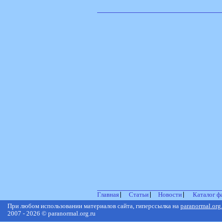
Главная
Статьи
Новости
Каталог ф
При любом использовании материалов сайта, гиперссылка на
paranormal.org
2007 - 2026 © paranormal.org.ru