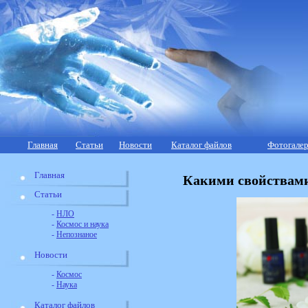
Главная
Статьи
Новости
Каталог файлов
Фотогалер
Главная
Какими свойствами
Статьи
-
НЛО
-
Космос и наука
-
Непознаное
Новости
-
Космос
-
Наука
Каталог файлов