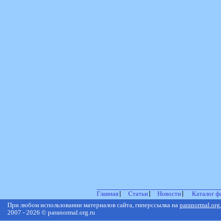
Главная
Статьи
Новости
Каталог ф
При любом использовании материалов сайта, гиперссылка на
paranormal.org
2007 - 2026 © paranormal.org.ru