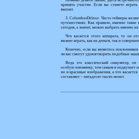
Помимо девяти линий, здесь встречаются
принять участие. Если вы станете играт
выплат.
3. ColumbusDeluxe. Часто геймеры желаю
путешествиях. Как правило, именно такие
сегодня, а значит, можно выбрать именно их
Что касается этого аппарата, то он от
можно играть, как на деньги, так и соверше
Конечно, если вы являетесь поклонников
ли вас смогут удовлетворить подобные маш
Ведь это классический симулятор, он 
особую изюминку, тем самым и подкупает и
но и красивые изображения, а что касается
составляет – пятьдесят тысяч монет.