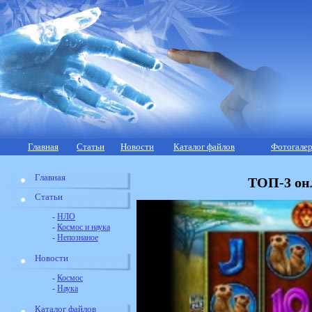
Главная
Статьи
Новости
Каталог файлов
Фотогалер
Главная
ТОП-3 онл
Статьи
-
НЛО
-
Космос и наука
-
Непознаное
Новости
-
Космос
-
Наука
Каталог файлов