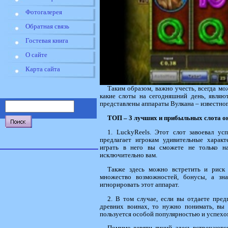
Фотогалерея
Обратная связь
Гостевая книга
О сайте
Карта сайта
Таким образом, важно учесть, всегда м
какие слоты на сегодняшний день, явля
представлены аппараты Вулкана – известног
ТОП – 3 лучших и прибыльных слота о
1. LuckyReels. Этот слот завоевал ус
предлагает игрокам удивительные характ
играть в него вы сможете не только на
исключительно вам.
Также здесь можно встретить и риск 
множество возможностей, бонусы, а зн
игнорировать этот аппарат.
2. В том случае, если вы отдаете пред
древних воинах, то нужно понимать, вы с
пользуется особой популярностью и успехом