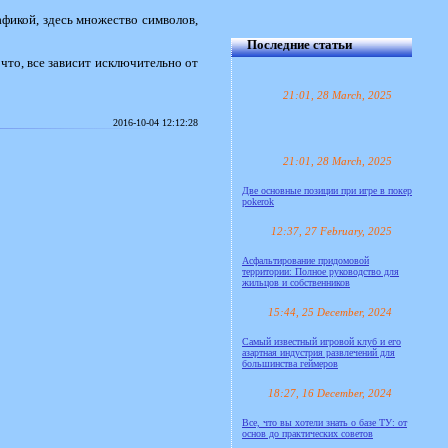
афикой, здесь множество символов,
Последние статьи
что, все зависит исключительно от
21:01, 28 March, 2025
2016-10-04 12:12:28
21:01, 28 March, 2025
Две основные позиции при игре в покер
pokerok
12:37, 27 February, 2025
Асфальтирование придомовой
территории: Полное руководство для
жильцов и собственников
15:44, 25 December, 2024
Самый известный игровой клуб и его
азартная индустрия развлечений для
большинства геймеров
18:27, 16 December, 2024
Все, что вы хотели знать о базе ТУ: от
основ до практических советов