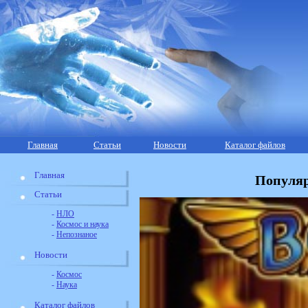
Главная
Статьи
Новости
Каталог файлов
Главная
Популяр
Статьи
-
НЛО
-
Космос и наука
-
Непознаное
Новости
-
Космос
-
Наука
Каталог файлов