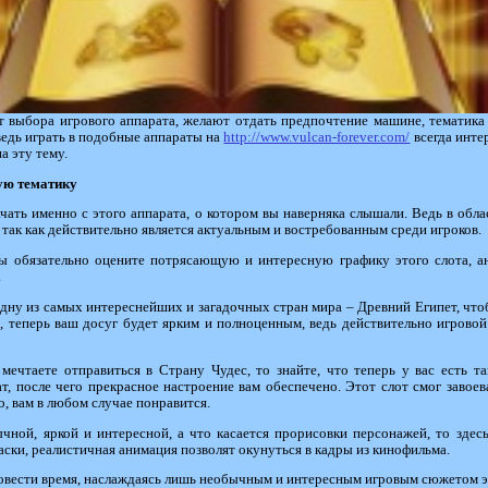
т выбора игрового аппарата, желают отдать предпочтение машине, тематика
ведь играть в подобные аппараты на
http://www.vulcan-forever.com/
всегда инте
а эту тему.
ую тематику
ачать именно с этого аппарата, о котором вы наверняка слышали. Ведь в обл
 так как действительно является актуальным и востребованным среди игроков.
 вы обязательно оцените потрясающую и интересную графику этого слота, а
.
дну из самых интереснейших и загадочных стран мира – Древний Египет, что
, теперь ваш досуг будет ярким и полноценным, ведь действительно игровой
 мечтаете отправиться в Страну Чудес, то знайте, что теперь у вас есть т
т, после чего прекрасное настроение вам обеспечено. Этот слот смог завое
, вам в любом случае понравится.
ычной, яркой и интересной, а что касается прорисовки персонажей, то здес
ски, реалистичная анимация позволят окунуться в кадры из кинофильма.
овести время, наслаждаясь лишь необычным и интересным игровым сюжетом э