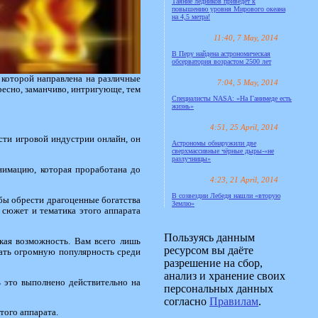
Таяние ледников приведёт к
повышению уровня Мирового океана
на 4,5 метра!
11:40, 7 May, 2014
В Перу найдена астрономическая
обсерватория возрастом 2500 лет
 которой направлена на различные
7:04, 5 May, 2014
ресно, заманчиво, интригующе, тем
Специалисты NASA: «На Ганимеде есть
жизнь»
4:51, 25 April, 2014
асти игровой индустрии онлайн, он
Астрономы обнаружили две
сверхмассивные чёрные дыры-«не
разлучницы»
нимацию, которая проработана до
4:23, 21 April, 2014
В созвездии Лебедя нашли «вторую
бы обрести драгоценные богатства
Землю»
 сюжет и тематика этого аппарата
Пользуясь данным
акая возможность. Вам всего лишь
ресурсом вы даёте
вать огромную популярность среди
разрешение на сбор,
анализ и хранение своих
ь это выполнено действительно на
персональных данных
согласно
Правилам
.
того аппарата.