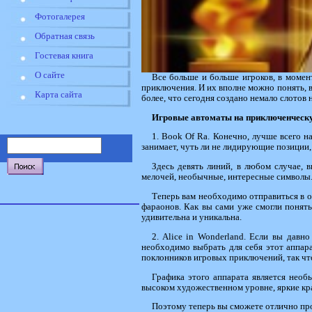
Фотогалерея
Обратная связь
Гостевая книга
О сайте
Все больше и больше игроков, в момен
приключения. И их вполне можно понять, 
Карта сайта
более, что сегодня создано немало слотов н
Игровые автоматы на приключенческ
1. Book Of Ra. Конечно, лучше всего н
занимает, чуть ли не лидирующие позиции,
Здесь девять линий, в любом случае,
мелочей, необычные, интересные символы
Теперь вам необходимо отправиться в о
фараонов. Как вы сами уже смогли понять
удивительна и уникальна.
2. Alice in Wonderland. Если вы давно
необходимо выбрать для себя этот аппара
поклонников игровых приключений, так что
Графика этого аппарата является необ
высоком художественном уровне, яркие кра
Поэтому теперь вы сможете отлично пр