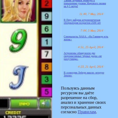
Таяние ледников приведёт к
повышению уровня Мирового океана
на 4,5 метра!
11:40, 7 May, 2014
В Перу найдена астрономическая
обсерватория возрастом 2500 лет
7:04, 5 May, 2014
Специалисты NASA: «На Ганимеде есть
жизнь»
4:51, 25 April, 2014
Астрономы обнаружили две
сверхмассивные чёрные дыры-«не
разлучницы»
4:23, 21 April, 2014
В созвездии Лебедя нашли «вторую
Землю»
Пользуясь данным
ресурсом вы даёте
разрешение на сбор,
анализ и хранение своих
персональных данных
согласно
Правилам
.