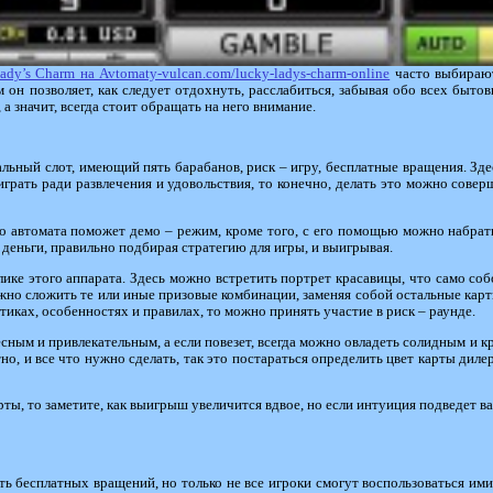
dy’s Charm на Avtomaty-vulcan.com/lucky-ladys-charm-online
часто выбирают
он позволяет, как следует отдохнуть, расслабиться, забывая обо всех бытов
 значит, всегда стоит обращать на него внимание.
альный слот, имеющий пять барабанов, риск – игру, бесплатные вращения. Здес
играть ради развлечения и удовольствия, то конечно, делать это можно сове
о автомата поможет демо – режим, кроме того, с его помощью можно набрать
 деньги, правильно подбирая стратегию для игры, и выигрывая.
лике этого аппарата. Здесь можно встретить портрет красавицы, что само соб
но сложить те или иные призовые комбинации, заменяя собой остальные карти
стиках, особенностях и правилах, то можно принять участие в риск – раунде.
сным и привлекательным, а если повезет, всегда можно овладеть солидным и
о, и все что нужно сделать, так это постараться определить цвет карты дилер
рты, то заметите, как выигрыш увеличится вдвое, но если интуиция подведет вас,
ть бесплатных вращений, но только не все игроки смогут воспользоваться ими