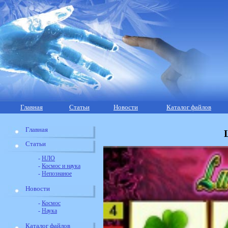
Главная
Статьи
Новости
Каталог файлов
Главная
Статьи
-
НЛО
-
Космос и наука
-
Непознаное
Новости
-
Космос
-
Наука
Каталог файлов