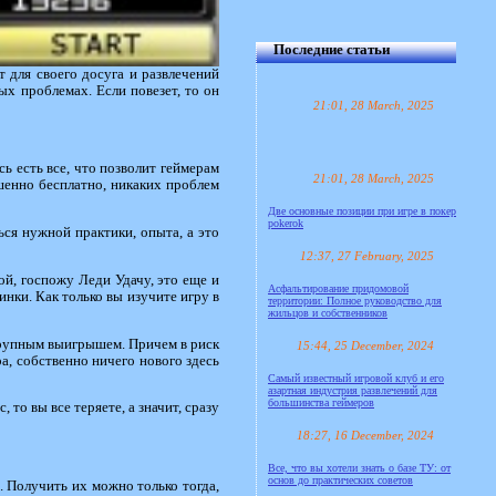
Последние статьи
 для своего досуга и развлечений
ых проблемах. Если повезет, то он
21:01, 28 March, 2025
ь есть все, что позволит геймерам
21:01, 28 March, 2025
ршенно бесплатно, никаких проблем
Две основные позиции при игре в покер
pokerok
ся нужной практики, опыта, а это
12:37, 27 February, 2025
ой, госпожу Леди Удачу, это еще и
Асфальтирование придомовой
нки. Как только вы изучите игру в
территории: Полное руководство для
жильцов и собственников
 крупным выигрышем. Причем в риск
15:44, 25 December, 2024
а, собственно ничего нового здесь
Самый известный игровой клуб и его
азартная индустрия развлечений для
большинства геймеров
 то вы все теряете, а значит, сразу
18:27, 16 December, 2024
Все, что вы хотели знать о базе ТУ: от
основ до практических советов
. Получить их можно только тогда,